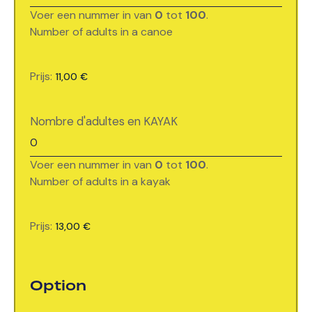
Voer een nummer in van
0
tot
100
.
Number of adults in a canoe
canoë
Prijs:
adulte
Nombre d'adultes en KAYAK
Voer een nummer in van
0
tot
100
.
Number of adults in a kayak
Kayak
Prijs:
Option