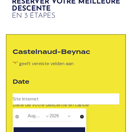
RÉSERVER VOTRE MEILLEURE
DESCENTE
EN 3 ÉTAPES
Castelnaud-Beynac
"
*
" geeft vereiste velden aan
Date
Date de votre descente en canoë
*
Ma
Di
Wo
Do
Vr
Za
Zo