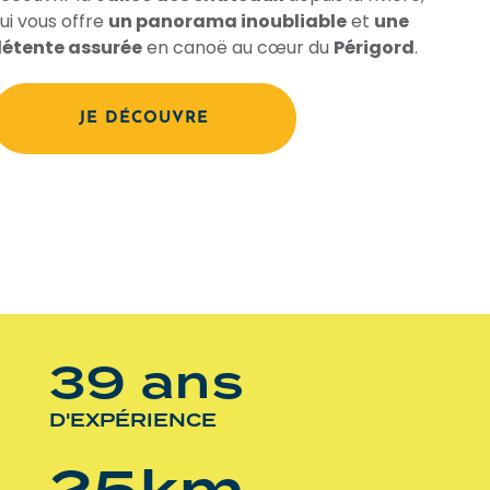
ui vous offre
un panorama inoubliable
et
une
étente assurée
en canoë au cœur du
Périgord
.
JE DÉCOUVRE
39 ans
D'EXPÉRIENCE