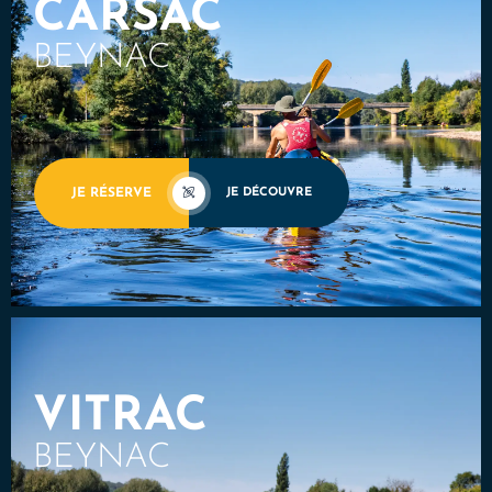
CARSAC
BEYNAC
JE RÉSERVE
JE DÉCOUVRE
VITRAC
BEYNAC