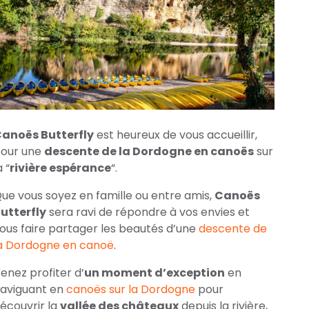
anoës Butterfly
est heureux de vous accueillir,
our une
descente de la Dordogne en canoës
sur
a “
rivière espérance
“.
ue vous soyez en famille ou entre amis,
Canoës
utterfly
sera ravi de répondre à vos envies et
ous faire partager les beautés d’une
descente de
a Dordogne en canoë
.
enez profiter d’
un moment d’exception
en
aviguant en
canoës sur la Dordogne
pour
écouvrir la
vallée des châteaux
depuis la rivière,