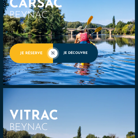
CARSAC
BEYNAC
JE RÉSERVE
JE DÉCOUVRE
VITRAC
BEYNAC