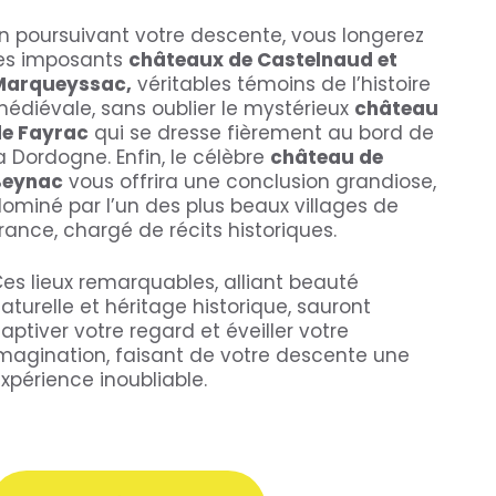
n poursuivant votre descente, vous longerez
es imposants
châteaux de Castelnaud et
Marqueyssac,
véritables témoins de l’histoire
édiévale, sans oublier le mystérieux
château
e Fayrac
qui se dresse fièrement au bord de
a Dordogne. Enfin, le célèbre
château de
Beynac
vous offrira une conclusion grandiose,
ominé par l’un des plus beaux villages de
rance, chargé de récits historiques.
es lieux remarquables, alliant beauté
aturelle et héritage historique, sauront
aptiver votre regard et éveiller votre
magination, faisant de votre descente une
xpérience inoubliable.