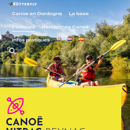
Canoe en Dordogne
La base
Parcours
Randonnée Canoë
Infos pratiques
CANOË