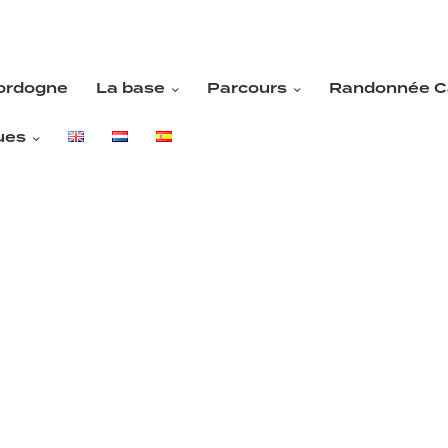
ordogne
La base
Parcours
Randonnée C
ues
ogne
La base
Parcours
Randonnée Cano