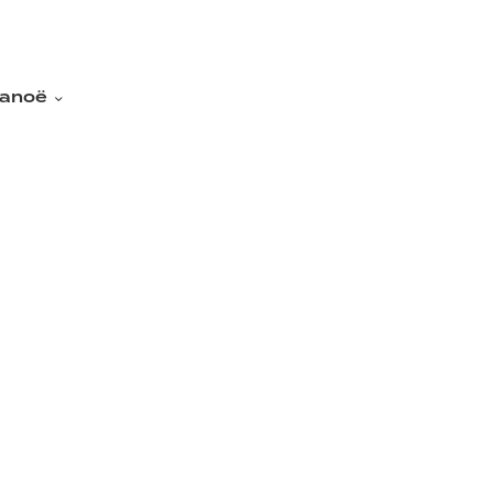
anoë
ë