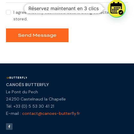
Réservez maintenant en 3 clics
I agree that my submitted data is being collected and
stored.
Send Message
CANOËS BUTTERFLY
Le Pont du Pech
24250 Castelnaud la Chapelle
Tél. +33 (0) 5 53 30 41 21
E-mail :
contact@canoes-butterfly.fr