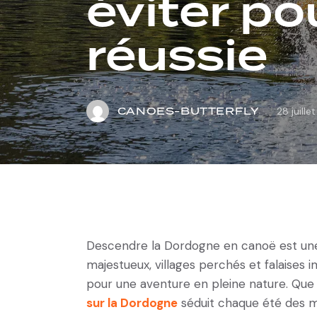
éviter p
réussie
CANOES-BUTTERFLY
28 juille
Descendre la Dordogne en canoë est une
majestueux, villages perchés et falaises 
pour une aventure en pleine nature. Que 
sur la Dordogne
séduit chaque été des mil