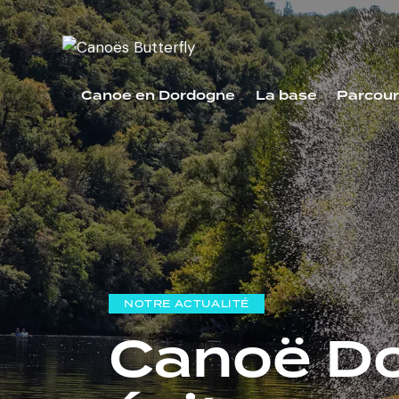
Canoe en Dordogne
La base
Parcour
NOTRE ACTUALITÉ
Canoë Dor