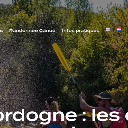
s
Randonnée Canoë
Infos pratiques
dogne : les 