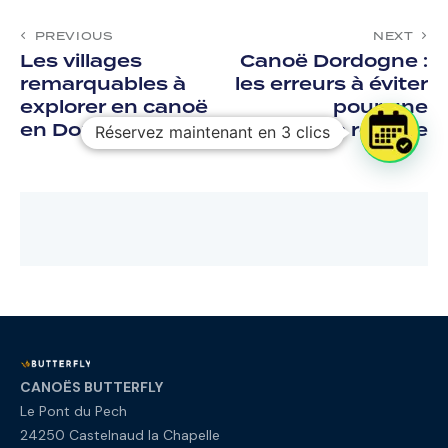
PREVIOUS
NEXT
Les villages
Canoë Dordogne :
remarquables à
les erreurs à éviter
explorer en canoë
pour une
en Dordogne
descente réussie
Réservez maintenant en 3 clics
CANOËS BUTTERFLY
Le Pont du Pech
24250 Castelnaud la Chapelle